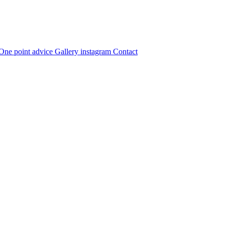
One point advice
Gallery
instagram
Contact