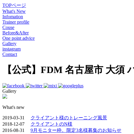
TOPページ
What's New
Infomation
Trainer profile
Couse
Before&After
One point advice
Gallery
instagram
Contact
【公式】FDM 名古屋市 大須
Gallery
What's new
2019-03-31
クライアント様のトレーニング風景
2018-12-07
クライアントのN様
2016-08-31
9月モニター枠。限定3名様募集のお知らせ